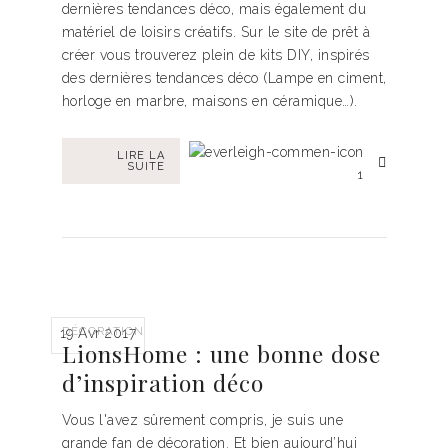
dernières tendances déco, mais également du
matériel de loisirs créatifs. Sur le site de prêt à
créer vous trouverez plein de kits DIY, inspirés
des dernières tendances déco (Lampe en ciment,
horloge en marbre, maisons en céramique…).
LIRE LA
SUITE
1
DÉCORATION
19 Avr 2017
LionsHome : une bonne dose
d’inspiration déco
Vous l'avez sûrement compris, je suis une
grande fan de décoration. Et bien aujourd’hui